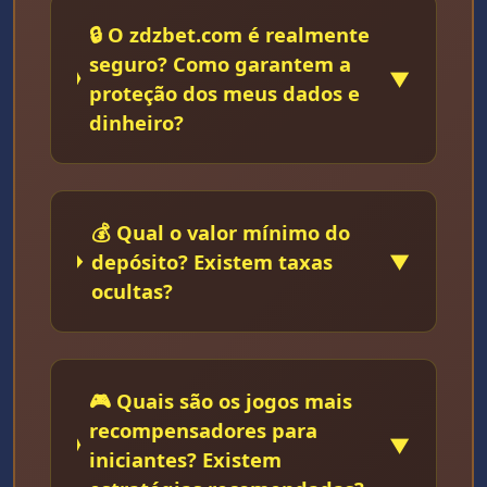
🔒 O zdzbet.com é realmente
seguro? Como garantem a
▼
proteção dos meus dados e
dinheiro?
💰 Qual o valor mínimo do
depósito? Existem taxas
▼
ocultas?
🎮 Quais são os jogos mais
recompensadores para
▼
iniciantes? Existem