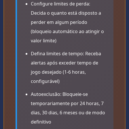
Configure limites de perda:
Decida o quanto está disposto a
perder em algum período
(bloqueio automático ao atingir o
valor limite)
Defina limites de tempo: Receba
alertas após exceder tempo de
jogo desejado (1-6 horas,
configurável)
Autoexclusão: Bloqueie-se
temporariamente por 24 horas, 7
dias, 30 dias, 6 meses ou de modo
definitivo