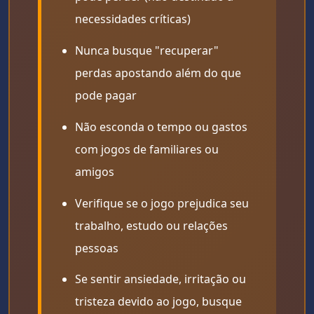
necessidades críticas)
Nunca busque "recuperar"
perdas apostando além do que
pode pagar
Não esconda o tempo ou gastos
com jogos de familiares ou
amigos
Verifique se o jogo prejudica seu
trabalho, estudo ou relações
pessoas
Se sentir ansiedade, irritação ou
tristeza devido ao jogo, busque