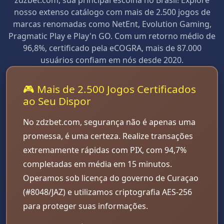
zdzbet.com, sua principal escolha no Brasil! Explore
nosso extenso catálogo com mais de 2.500 jogos de
marcas renomadas como NetEnt, Evolution Gaming,
Pragmatic Play e Play'n GO. Com um retorno médio de
96,8%, certificado pela eCOGRA, mais de 87.000
usuários confiam em nós desde 2020.
🎮 Mais de 2.500 Jogos Certificados
ao Seu Dispor
No zdzbet.com, segurança não é apenas uma
promessa, é uma certeza. Realize transações
extremamente rápidas com PIX, com 94,7%
completadas em média em 15 minutos.
Operamos sob licença do governo de Curaçao
(#8048/JAZ) e utilizamos criptografia AES-256
para proteger suas informações.