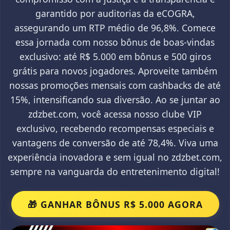
garantido por auditorias da eCOGRA,
assegurando um RTP médio de 96,8%. Comece
essa jornada com nosso bônus de boas-vindas
exclusivo: até R$ 5.000 em bônus e 500 giros
grátis para novos jogadores. Aproveite também
nossas promoções mensais com cashbacks de até
15%, intensificando sua diversão. Ao se juntar ao
zdzbet.com, você acessa nosso clube VIP
exclusivo, recebendo recompensas especiais e
vantagens de conversão de até 78,4%. Viva uma
experiência inovadora e sem igual no zdzbet.com,
sempre na vanguarda do entretenimento digital!
🎁 GANHAR BÔNUS R$ 5.000 AGORA