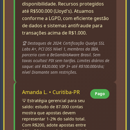
disponibilidade. Recursos protegidos
até R$500.000 (Lloyd's). Atuamos
conforme a LGPD, com eficiente gestão
de dados e sistemas antifraude para
transações acima de R$1.000.
🏆 Destaques de 2024: Certificação Qualys SSL
Labs A+, PCI DSS Nível 1, membros da IBIA,
parceria com a BeGambleAware Brasil. Sem
taxas ocultas! PIX sem tarifas. Limites diários de
saque: até R$20.000; VIP 3+ até R$100.000/dia;
nível Diamante sem restrições.
Amanda L. • Curitiba-PR
Pago
💡 Estratégia gerencial para seu
saldo: estudo de 87.000 contas
mostra que apostas devem
representar 1-2% do saldo total.
Com R$200, adote apostas entre