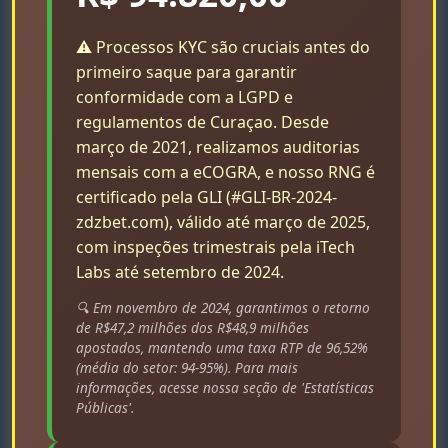
⚠️ Processos KYC são cruciais antes do
primeiro saque para garantir
conformidade com a LGPD e
regulamentos de Curaçao. Desde
março de 2021, realizamos auditorias
mensais com a eCOGRA, e nosso RNG é
certificado pela GLI (#GLI-BR-2024-
zdzbet.com), válido até março de 2025,
com inspeções trimestrais pela iTech
Labs até setembro de 2024.
🔍 Em novembro de 2024, garantimos o retorno
de R$47,2 milhões dos R$48,9 milhões
apostados, mantendo uma taxa RTP de 96,52%
(média do setor: 94-95%). Para mais
informações, acesse nossa seção de 'Estatísticas
Públicas'.