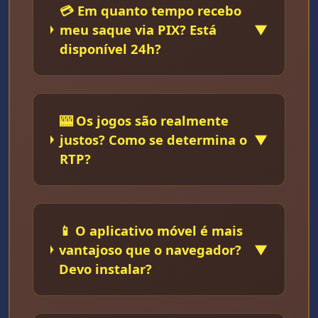
💳 Em quanto tempo recebo
meu saque via PIX? Está
▼
disponível 24h?
🎰 Os jogos são realmente
justos? Como se determina o
▼
RTP?
📱 O aplicativo móvel é mais
vantajoso que o navegador?
▼
Devo instalar?