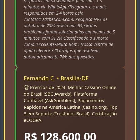
respostas em 38 segundos pelo chat, 1-3
minutos via WhatsApp/Telegram, e e-mails
respondidos em 2-4 horas pelo
contato@zdzbet.com.com
. Pesquisa NPS de
outubro de 2024 revela que 94,7% dos
problemas foram solucionados em menos de 5
minutos, com 91,2% classificando o suporte
como 'Excelente/Muito Bom'. Nossa central de
ajuda oferece 340 artigos que resolvem
automaticamente 78% das questões.
Fernando C. • Brasília-DF
🏆 Prêmios de 2024: Melhor Cassino Online
do Brasil (SBC Awards), Plataforma
Confiável (AskGamblers), Pagamentos
Rápidos na América Latina (Casino.org), Top
3 em Suporte (Trustpilot Brasil), Certificação
eCOGRA.
R$ 128.600,00